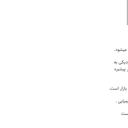
 میشود.
دیکی به
 پیشبرد
بازار است.
یایی .
هست