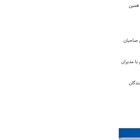
 همین
ی صاحبان
با مدیران
ندگان