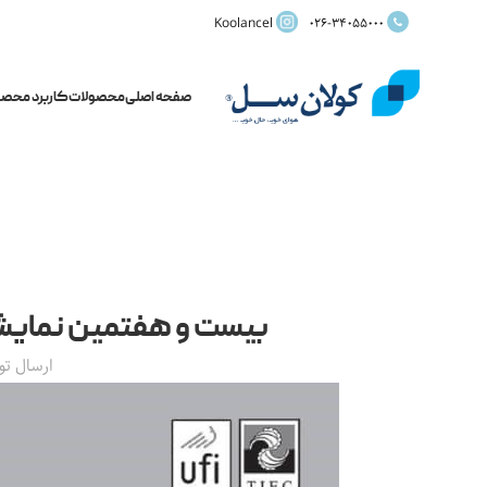
Koolancel
026-34055000
صفحه اصلی
محصولات
کاربرد محصو
بیست و هفتمین نمایشگ
ارسال ت